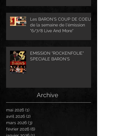
Les BARON'S COUP DE COEUR
de la semaine de l'émission
"6/7/8 Live And More"
EMISSION "ROCKENFOLIE"
SPECIALE BARON'S
Archive
mai 2026
(1)
1 post
avril 2026
(2)
2 posts
mars 2026
(3)
3 posts
février 2026
(6)
6 posts
janvier 2026
(1)
1 post