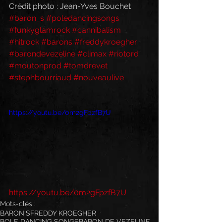
Crédit photo : Jean-Yves Bouchet
#baron_s
#poledancingsongs
#funkyglamrock
#cannibalism
#hitrock
#barons
#freddykroegher
#barondevezeline
#climax
#riotord
#moutonprod
#tomdrevet
#stephbourriaud
#nouveaulive
https://youtu.be/0m2gFpzfB7U
https://youtu.be/0m2gFpzfB7U
Mots-clés :
BARON'S
FREDDY KROEGHER
POLE DANCING SONGS
BARON DE VEZELINE