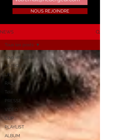
NOUS REJOINDRE
NEWS
Tous les posts
Tous les posts
MUSIQUE
LIVE
RADIO
Télé
PRESSE
VIDEO
CLIP
PLAYLIST
ALBUM