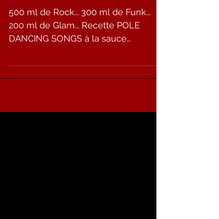
SONGS à la sauce BARON'S...
500 ml de Rock... 300 ml de Funk...
200 ml de Glam... Recette POLE
DANCING SONGS à la sauce
BARON'S... Bientôt près de chez
vous......