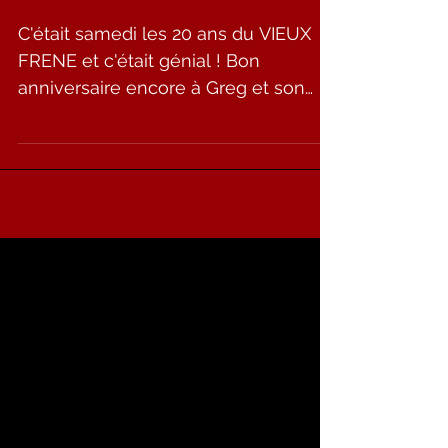
3 avr.
Merci TARENTAISE !
C'était samedi les 20 ans du VIEUX
FRENE et c'était génial ! Bon
anniversaire encore à Greg et son
équipe ! Merci à Chris Lombardo pour
sa première partie et la surprise
UNDER PRESSURE.