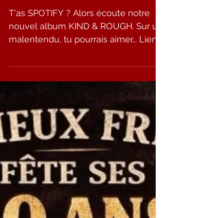
T'as SPOTIFY ????
T'as SPOTIFY ? Alors écoute notre
nouvel album KIND & ROUGH. Sur un
malentendu, tu pourrais aimer... Lien
zici :
https://music.imusician.pro/a/TFYeX
CX5 Crédit photo : Le Son dans l'Œil
by Olivier FRÉTY