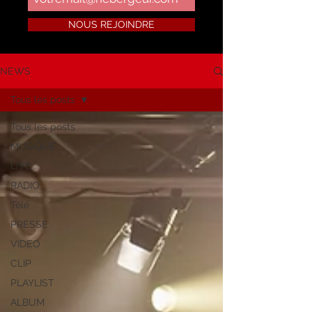
NOUS REJOINDRE
NEWS
Tous les posts
Tous les posts
MUSIQUE
LIVE
RADIO
Télé
PRESSE
VIDEO
CLIP
PLAYLIST
ALBUM