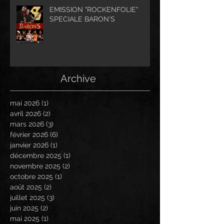
EMISSION "ROCKENFOLIE"
SPECIALE BARON'S
Archive
mai 2026
(1)
1 post
avril 2026
(2)
2 posts
mars 2026
(3)
3 posts
février 2026
(6)
6 posts
janvier 2026
(1)
1 post
décembre 2025
(1)
1 post
novembre 2025
(2)
2 posts
octobre 2025
(1)
1 post
août 2025
(2)
2 posts
juillet 2025
(3)
3 posts
juin 2025
(2)
2 posts
mai 2025
(1)
1 post