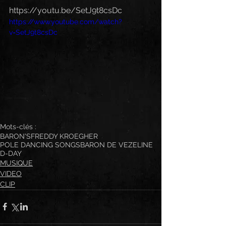
https://youtu.be/SetJ9t8csDc
https://www.youtube.com/watch?
v=SetJ9t8csDc
Mots-clés :
BARON'S
FREDDY KROEGHER
POLE DANCING SONGS
BARON DE VEZELINE
D-DAY
MUSIQUE
VIDEO
CLIP