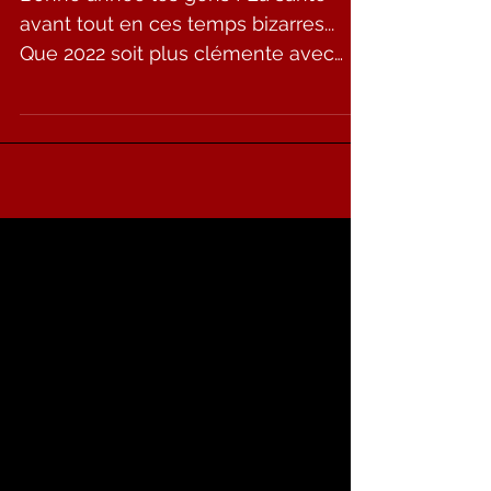
Happy New Year ! Lot of love...
Bonne année les gens ! La santé
avant tout en ces temps bizarres...
Que 2022 soit plus clémente avec
vous. Que vos projets retardés...