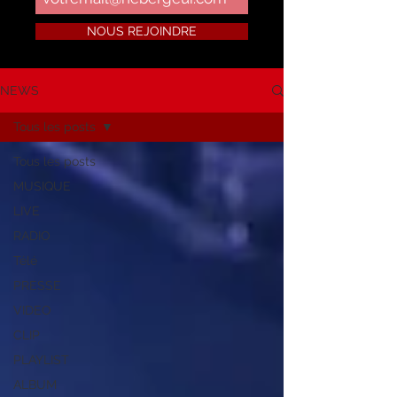
NOUS REJOINDRE
NEWS
Tous les posts
Tous les posts
MUSIQUE
LIVE
RADIO
Télé
PRESSE
VIDEO
CLIP
PLAYLIST
ALBUM