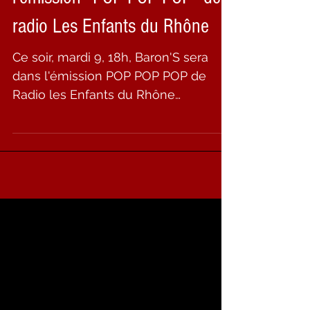
l'émission "POP POP POP" de
radio Les Enfants du Rhône
Ce soir, mardi 9, 18h, Baron'S sera
dans l'émission POP POP POP de
Radio les Enfants du Rhône
http://ledr.fr/