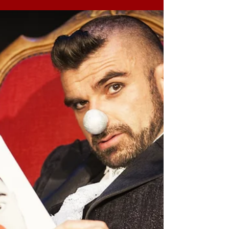
Un nouveau logo pour
BARON'S
Exclusivité les gens ! Voilà le 1er logo
officiel de BARON'S ! Qu'en pensez-
vous ? Lâchez un com' ici Une
création originale du génial...