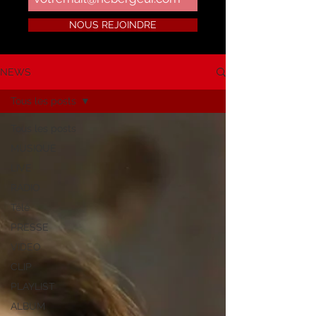
NOUS REJOINDRE
NEWS
Tous les posts
Tous les posts
MUSIQUE
LIVE
RADIO
Télé
PRESSE
VIDEO
CLIP
PLAYLIST
ALBUM