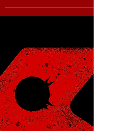
30 nov. 2022
BARON'S à 4 au TRIPLE !
CE VENDREDI SOIR !!!!! BARON'S
pour la 1ère fois en concert en
version à 4 au TRIPLE (42) Pensez à
réserver ceux qui veulent être...