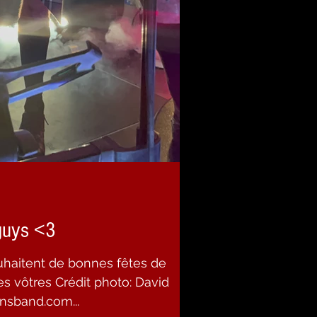
guys <3
haitent de bonnes fêtes de
es vôtres Crédit photo: David
sband.com...