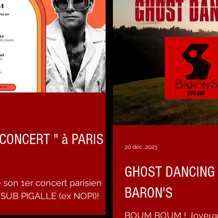
 CONCERT " à PARIS
20 déc. 2023
GHOST DANCING : 
on 1er concert parisien
BARON'S
@SUB PIGALLE (ex NOPI)!
nopiclub En...
BOUM BOUM ! Joyeux N