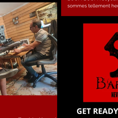
sommes tellement heur
GHOST DANCING ("la Da