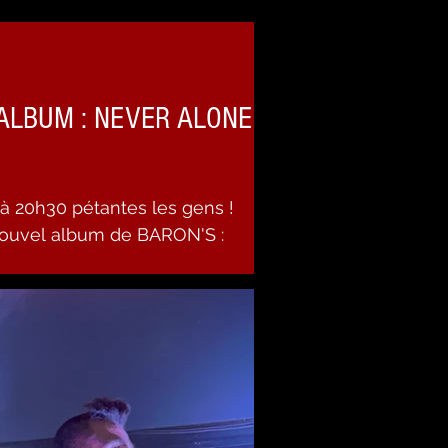
ALBUM : NEVER ALONE
à 20h30 pétantes les gens !
nouvel album de BARON'S :
remasterisée de notre...