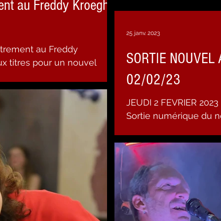
ent au Freddy Kroegher
25 janv. 2023
SORTIE NOUVEL 
ux titres pour un nouvel
âte... Crédit photo : Isabelle
02/02/23
vers #rockaway
JEUDI 2 FEVRIER 2023 
barons #baron_s
Sortie numérique du 
NEVER ALONE, version 