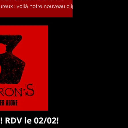
eux : voilà notre nouveau clip
nse des Fantômes"),...