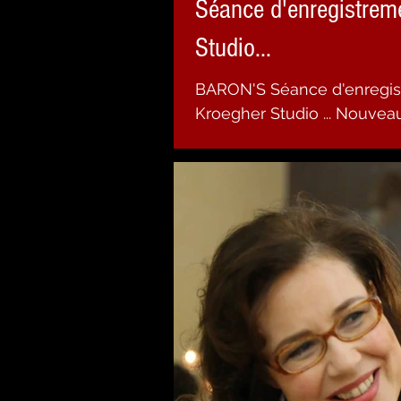
Séance d'enregistrem
Studio...
BARON'S Séance d'enregistrement au Freddy
Kroegher Studio ... Nouvea
album courant 2024... On a h
Roux. www.baronsband.com #groo
#rocklegend #rockconcert #rockstarguitar
#funkymusic #