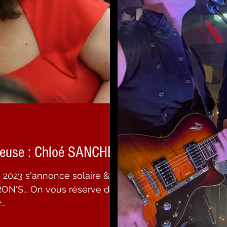
geuse : Chloé SANCHEZ
 2023 s'annonce solaire &
N'S... On vous réserve déjà
..