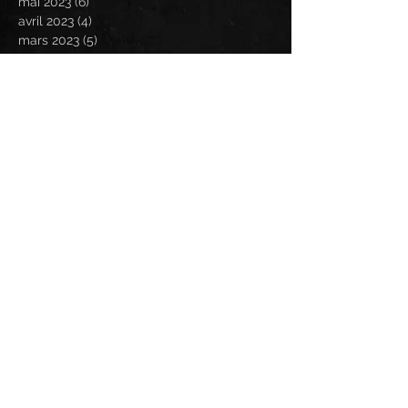
mai 2023
(6)
6 posts
avril 2023
(4)
4 posts
mars 2023
(5)
5 posts
février 2023
(11)
11 posts
janvier 2023
(8)
8 posts
décembre 2022
(1)
1 post
novembre 2022
(2)
2 posts
octobre 2022
(1)
1 post
septembre 2022
(2)
2 posts
août 2022
(1)
1 post
juin 2022
(2)
2 posts
mai 2022
(1)
1 post
avril 2022
(1)
1 post
mars 2022
(1)
1 post
janvier 2022
(1)
1 post
novembre 2021
(1)
1 post
avril 2021
(1)
1 post
mars 2021
(1)
1 post
février 2021
(3)
3 posts
Search By Tags