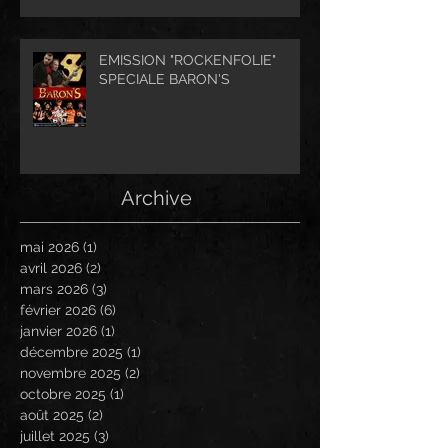
EMISSION "ROCKENFOLIE"
SPECIALE BARON'S
Archive
mai 2026
(1)
1 post
avril 2026
(2)
2 posts
mars 2026
(3)
3 posts
février 2026
(6)
6 posts
janvier 2026
(1)
1 post
décembre 2025
(1)
1 post
novembre 2025
(2)
2 posts
octobre 2025
(1)
1 post
août 2025
(2)
2 posts
juillet 2025
(3)
3 posts