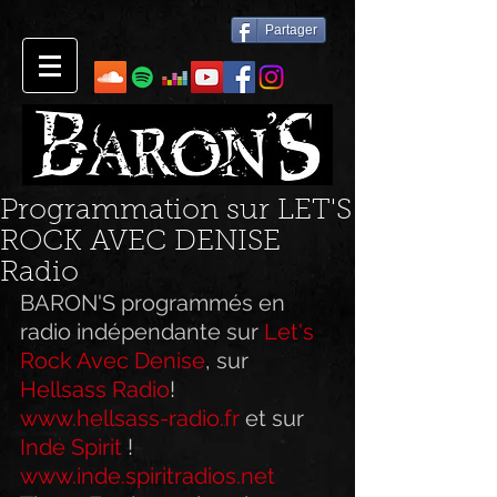
Partager
Programmation sur LET'S
ROCK AVEC DENISE
Radio
BARON'S programmés en 
radio indépendante sur 
Let's 
Rock Avec Denise
, sur 
Hellsass Radio
!
www.hellsass-radio.fr
 et sur 
Inde Spirit
 ! 
www.inde.spiritradios.net