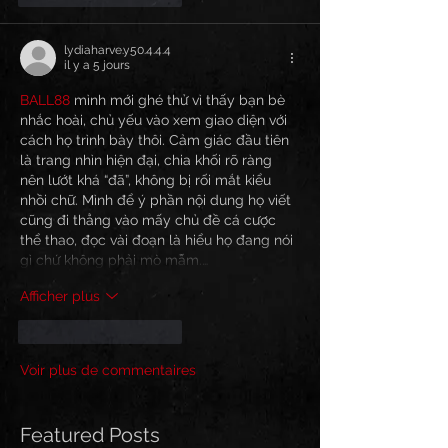
lydiaharve.y50.4.4.4
il y a 5 jours
BALL88
 mình mới ghé thử vì thấy bạn bè 
nhắc hoài, chủ yếu vào xem giao diện với 
cách họ trình bày thôi. Cảm giác đầu tiên 
là trang nhìn hiện đại, chia khối rõ ràng 
nên lướt khá “đã”, không bị rối mắt kiểu 
nhồi chữ. Mình để ý phần nội dung họ viết 
cũng đi thẳng vào mấy chủ đề cá cược 
thể thao, đọc vài đoạn là hiểu họ đang nói 
gì chứ không phải mò mẫm.…
Afficher plus
J'aime
Répondre
Voir plus de commentaires
Featured Posts