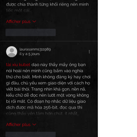
được chia thành từng khối riêng nên mình 
liếc một cái…
Afficher plus
J'aime
Répondre
laurasanms311989
il y a 5 jours
tài xỉu kubet
 dạo này thấy mấy ông bạn 
nói hoài nên mình cũng bấm vào nghía 
thử cho biết. Mình không đăng ký hay chơi 
gì đâu, chủ yếu xem giao diện với cách họ 
viết bài thôi. Trang nhìn khá gọn, nền nã, 
kiểu chữ dễ đọc nên lướt một vòng không 
bị rối mắt. Có đoạn họ nhắc dữ liệu giao 
dịch được mã hóa 256-bit, đọc qua thì 
cũng thấy yên tâm hơn chút, ít nhất…
Afficher plus
J'aime
Répondre