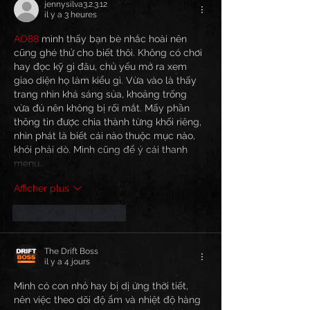
jennysilva3.2.3.12
il y a 3 heures
AO88
 mình thấy bạn bè nhắc hoài nên 
cũng ghé thử cho biết thôi. Không có chơi 
hay đọc kỹ gì đâu, chủ yếu mở ra xem 
giao diện họ làm kiểu gì. Vừa vào là thấy 
trang nhìn khá sáng sủa, khoảng trống 
vừa đủ nên không bị rối mắt. Mấy phần 
thông tin được chia thành từng khối riêng, 
nhìn phát là biết cái nào thuộc mục nào, 
khỏi phải dò. Mình cũng để ý cái thanh 
menu…
Afficher plus
J'aime
Répondre
The Drift Boss
il y a 4 jours
Mình có con nhỏ hay bị dị ứng thời tiết, 
nên việc theo dõi độ ẩm và nhiệt độ hàng 