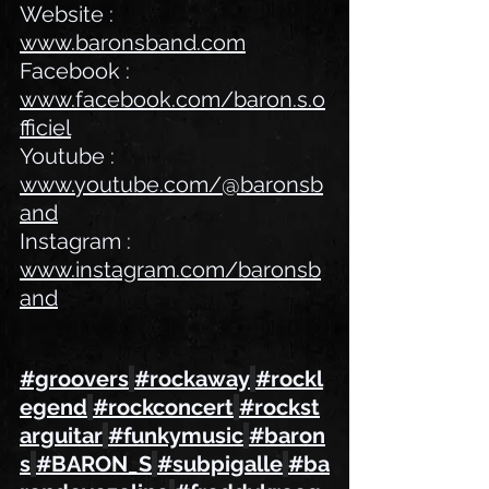
Website : 
www.baronsband.com
Facebook : 
www.facebook.com/baron.s.o
fficiel
Youtube : 
www.youtube.com/@baronsb
and
Instagram : 
www.instagram.com/baronsb
and
#groovers
#rockaway
#rockl
egend
#rockconcert
#rockst
arguitar
#funkymusic
#baron
s
#BARON_S
#subpigalle
#ba