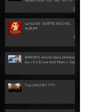
album 2026 ! LET ME TRY !!!!
14/02/26 : SORTIE NOUVEL
ALBUM
BARON'S encore dans l’émission
du « 6 7 8 Live And More », S19...
T'as SPOTIFY ????