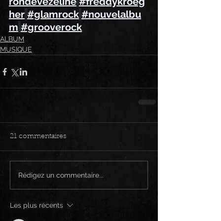
rondevezeline
#freddykroeg
her
#glamrock
#nouvelalbu
m
#grooverock
ALBUM
MUSIQUE
21 commentaires
Rédigez un commentaire...
Les plus récents