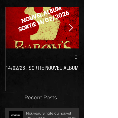
Nouvel album BARO
14/02/26 : SORTIE NOUVEL ALBUM
Recent Posts
Nouveau Single du nouvel