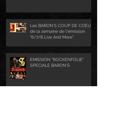
Les BARON'S COUP DE COEUR
de la semaine de l'émission
"6/7/8 Live And More"
EMISSION "ROCKENFOLIE"
SPECIALE BARON'S
Archive
mai 2026
(1)
1 post
avril 2026
(2)
2 posts
mars 2026
(3)
3 posts
février 2026
(6)
6 posts