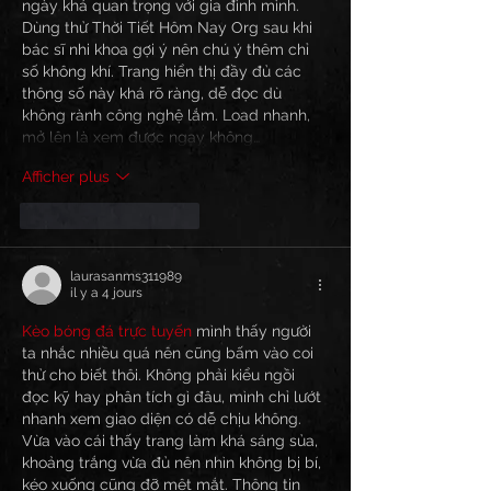
ngày khá quan trọng với gia đình mình. 
Dùng thử Thời Tiết Hôm Nay Org sau khi 
bác sĩ nhi khoa gợi ý nên chú ý thêm chỉ 
số không khí. Trang hiển thị đầy đủ các 
thông số này khá rõ ràng, dễ đọc dù 
không rành công nghệ lắm. Load nhanh, 
mở lên là xem được ngay không…
Afficher plus
J'aime
Répondre
laurasanms311989
il y a 4 jours
Kèo bóng đá trực tuyến
 mình thấy người 
ta nhắc nhiều quá nên cũng bấm vào coi 
thử cho biết thôi. Không phải kiểu ngồi 
đọc kỹ hay phân tích gì đâu, mình chỉ lướt 
nhanh xem giao diện có dễ chịu không. 
Vừa vào cái thấy trang làm khá sáng sủa, 
khoảng trắng vừa đủ nên nhìn không bị bí, 
kéo xuống cũng đỡ mệt mắt. Thông tin 