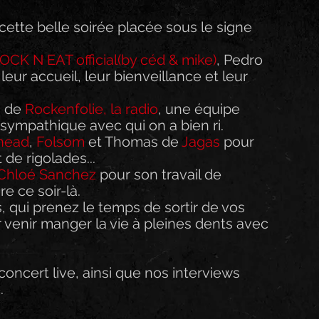
cette belle soirée placée sous le signe 
OCK N EAT official(by céd & mike)
, Pedro 
eur accueil, leur bienveillance et leur 
 de 
Rockenfolie, la radio
, une équipe 
sympathique avec qui on a bien ri.
head
, 
Folsom
 et Thomas de 
Jagas
 pour 
de rigolades...
Chloé Sanchez
 pour son travail de 
re ce soir-là.
, qui prenez le temps de sortir de vos 
 venir manger la vie à pleines dents avec 
oncert live, ainsi que nos interviews 
.