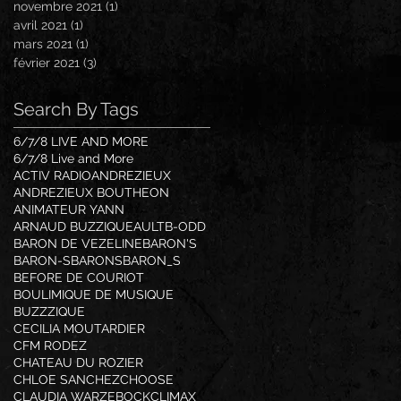
novembre 2021
(1)
1 post
avril 2021
(1)
1 post
mars 2021
(1)
1 post
février 2021
(3)
3 posts
Search By Tags
6/7/8 LIVE AND MORE
6/7/8 Live and More
ACTIV RADIO
ANDREZIEUX
ANDREZIEUX BOUTHEON
ANIMATEUR YANN
ARNAUD BUZZIQUE
AULT
B-ODD
BARON DE VEZELINE
BARON'S
BARON-S
BARONS
BARON_S
BEFORE DE COURIOT
BOULIMIQUE DE MUSIQUE
BUZZZIQUE
CECILIA MOUTARDIER
CFM RODEZ
CHATEAU DU ROZIER
CHLOE SANCHEZ
CHOOSE
CLAUDIA WARZEBOCK
CLIMAX