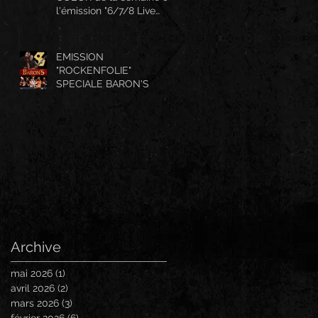
l'émission "6/7/8 Live
And More"
EMISSION
"ROCKENFOLIE"
SPECIALE BARON'S
Archive
mai 2026
(1)
1 post
avril 2026
(2)
2 posts
mars 2026
(3)
3 posts