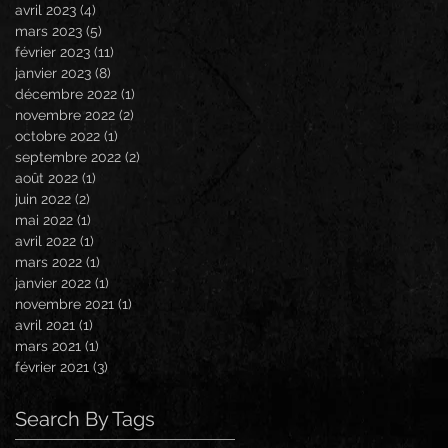
avril 2023
(4)
4 posts
mars 2023
(5)
5 posts
février 2023
(11)
11 posts
janvier 2023
(8)
8 posts
décembre 2022
(1)
1 post
novembre 2022
(2)
2 posts
octobre 2022
(1)
1 post
septembre 2022
(2)
2 posts
août 2022
(1)
1 post
juin 2022
(2)
2 posts
mai 2022
(1)
1 post
avril 2022
(1)
1 post
mars 2022
(1)
1 post
janvier 2022
(1)
1 post
novembre 2021
(1)
1 post
avril 2021
(1)
1 post
mars 2021
(1)
1 post
février 2021
(3)
3 posts
Search By Tags