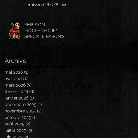
l'émission "6/7/8 Live
And More"
EMISSION
"ROCKENFOLIE"
SPECIALE BARON'S
Archive
mai 2026
(1)
1 post
avril 2026
(2)
2 posts
mars 2026
(3)
3 posts
février 2026
(6)
6 posts
janvier 2026
(1)
1 post
décembre 2025
(1)
1 post
novembre 2025
(2)
2 posts
octobre 2025
(1)
1 post
août 2025
(2)
2 posts
juillet 2025
(3)
3 posts
juin 2025
(2)
2 posts