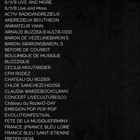
6/7/8 LIVE AND MORE
6/7/8 Live and More
ACTIV RADIO
ANDREZIEUX
ANDREZIEUX BOUTHEON
ANIMATEUR YANN
ARNAUD BUZZIQUE
AULT
B-ODD
BARON DE VEZELINE
BARON'S
BARON-S
BARONS
BARON_S
BEFORE DE COURIOT
BOULIMIQUE DE MUSIQUE
BUZZZIQUE
CECILIA MOUTARDIER
CFM RODEZ
CHATEAU DU ROZIER
CHLOE SANCHEZ
CHOOSE
CLAUDIA WARZEBOCK
CLIMAX
CONCERT LIVE
CULTURESCO
Château du Rozier
D-DAY
EMISSION POP POP POP
EVOLUTION
FESTIVAL
FETE DE LA MUSIQUE
FIRMINY
FRANCE 3
FRANCE BLEU LOIRE
FRANCE BLEU SAINT-ETIENNE LOIRE
FREDDY GIOIA