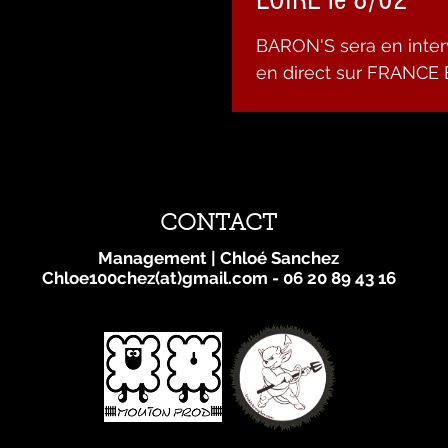
BARON'S sera en interv
en direct sur FRANCE
vendredi 8 février de 1
CONTACT
Management | Chloé Sanchez
Chloe100chez(at)gmail.com - 06 20 89 43 16