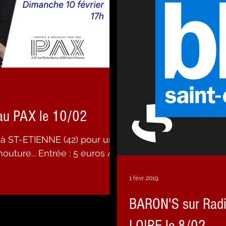
au PAX le 10/02
à ST-ETIENNE (42) pour un
ée : 5 euros A
1 févr. 2019
BARON'S sur Radi
LOIRE le 8/02