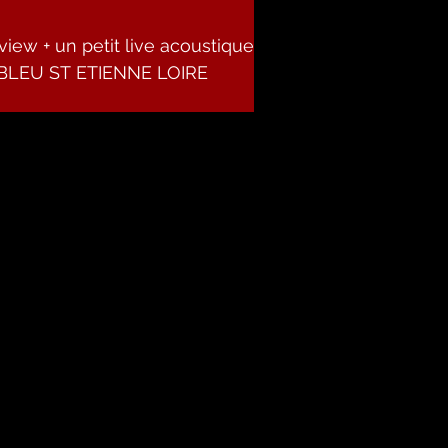
iew + un petit live acoustique,
 BLEU ST ETIENNE LOIRE
8h à 19h dans...