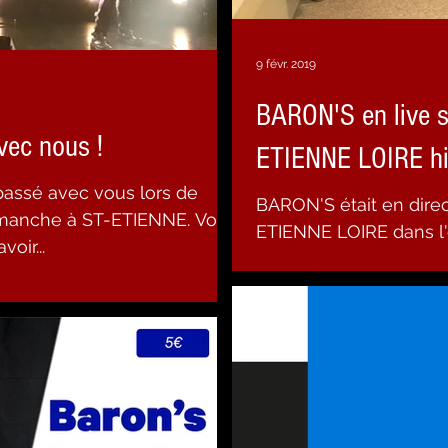
9 févr. 2019
BARON'S en live 
vec nous !
ETIENNE LOIRE hi
assé avec vous lors de
BARON'S était en dire
anche à ST-ETIENNE. Vous
ETIENNE LOIRE dans 
rci d'avoir...
le génial Yoann Kerpéd